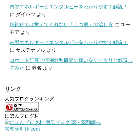
内部エネルギーとエンタルピーをわかりやすく解説！
に
ダイハツ
より
精神科では教えてくれない「うつ病」の治し方
に
ユー
モア
より
内部エネルギーとエンタルピーをわかりやすく解説！
に
サステナブル
より
コホート研究と症例対照研究の違いをすっきりと解説し
てみた
に
匿名
より
リンク
人気ブログランキング
にほんブログ村
管理薬剤師.com