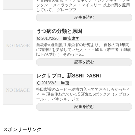
＜質問者の情報＞ ・アモキサン ・ジプレキサ ・レキ
ソタン ・メイラックス ・マイスリー 以上の薬を服用
していて、 グレープフ...
記事を読む
うつ病の分類と原因
2013/2/26
疾患学
自殺者×過量服用 厚労省の研究より、 自殺の前1年間
に精神科を受診していた人・・・50％（若年者（39歳
以下が7割）） そのうち6...
記事を読む
レクサプロ。新SSRI⇒ASRI
2013/2/3
薬
持田製薬のムービー結構力入ってておもしろかった＾
＾ ⇒ 現在使われているSSRIはルボックス（デプロメ
ール）、パキシル、ジェ...
記事を読む
スポンサーリンク