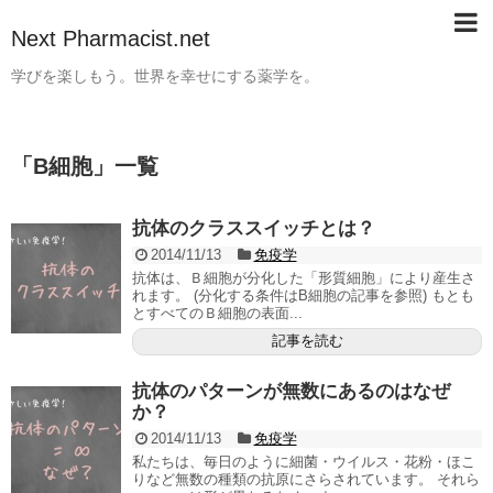
Next Pharmacist.net
学びを楽しもう。世界を幸せにする薬学を。
「
B細胞
」
一覧
抗体のクラススイッチとは？
2014/11/13
免疫学
抗体は、Ｂ細胞が分化した「形質細胞」により産生さ
れます。 (分化する条件はB細胞の記事を参照) もとも
とすべてのＢ細胞の表面...
記事を読む
抗体のパターンが無数にあるのはなぜ
か？
2014/11/13
免疫学
私たちは、毎日のように細菌・ウイルス・花粉・ほこ
りなど無数の種類の抗原にさらされています。 それら