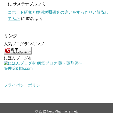
に
サステナブル
より
コホート研究と症例対照研究の違いをすっきりと解説し
てみた
に
匿名
より
リンク
人気ブログランキング
にほんブログ村
管理薬剤師.com
プライバシーポリシー
© 2012
Next Pharmacist.net
.