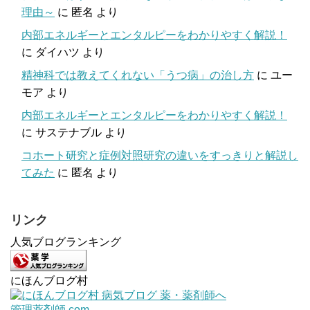
理由～
に
匿名
より
内部エネルギーとエンタルピーをわかりやすく解説！
に
ダイハツ
より
精神科では教えてくれない「うつ病」の治し方
に
ユー
モア
より
内部エネルギーとエンタルピーをわかりやすく解説！
に
サステナブル
より
コホート研究と症例対照研究の違いをすっきりと解説し
てみた
に
匿名
より
リンク
人気ブログランキング
にほんブログ村
管理薬剤師.com