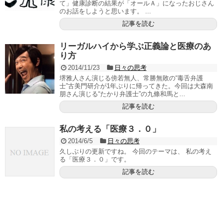
て」健康診断の結果が「オールＡ」になったおじさん
のお話をしようと思います。 ...
記事を読む
リーガルハイから学ぶ正義論と医療のあ
り方
2014/11/23
日々の思考
堺雅人さん演じる傍若無人、常勝無敗の“毒舌弁護
士”古美門研介が1年ぶりに帰ってきた。今回は大森南
朋さん演じる“たかり弁護士”の九條和馬と...
記事を読む
私の考える「医療３．０」
2014/6/5
日々の思考
久しぶりの更新ですね。 今回のテーマは、 私の考え
る「医療３．０」です。
記事を読む