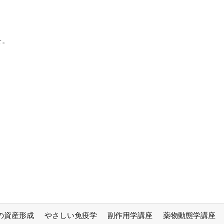
を。
の資産形成
やさしい免疫学
副作用学講座
薬物動態学講座