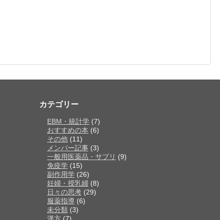
カテゴリー
EBM・統計学
(7)
おすすめの本
(6)
その他
(11)
メンバー記事
(3)
一般用医薬品・サプリ
(9)
免疫学
(15)
副作用学
(26)
妊婦・授乳婦
(8)
日々の思考
(29)
服薬指導
(6)
未分類
(3)
漢方
(7)