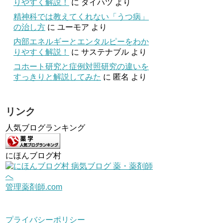
りやすく解説！
に
ダイハツ
より
精神科では教えてくれない「うつ病」
の治し方
に
ユーモア
より
内部エネルギーとエンタルピーをわか
りやすく解説！
に
サステナブル
より
コホート研究と症例対照研究の違いを
すっきりと解説してみた
に
匿名
より
リンク
人気ブログランキング
にほんブログ村
管理薬剤師.com
プライバシーポリシー