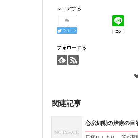
シェアする
ツイート
フォローする
関連記事
心房細動の治療の目
日経ＤＩより。 僕が尊