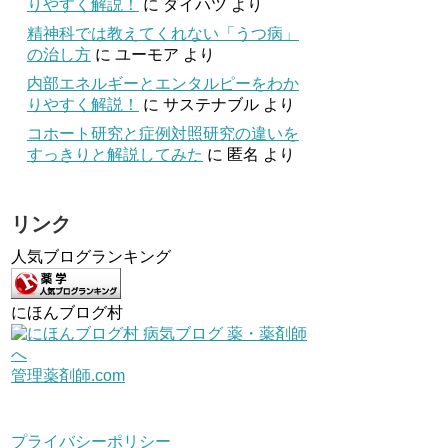
りやすく解説！
に
ダイハツ
より
精神科では教えてくれない「うつ病」
の治し方
に
ユーモア
より
内部エネルギーとエンタルピーをわか
りやすく解説！
に
サステナブル
より
コホート研究と症例対照研究の違いを
すっきりと解説してみた
に
匿名
より
リンク
人気ブログランキング
にほんブログ村
管理薬剤師.com
プライバシーポリシー