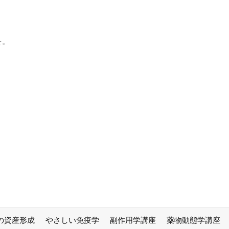
を。
の資産形成
やさしい免疫学
副作用学講座
薬物動態学講座