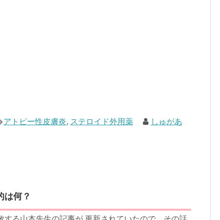
アトピー性皮膚炎
,
ステロイド外用薬
しゅがあ
的は何？
敬する山本先生の記事が 更新されていたので、その話