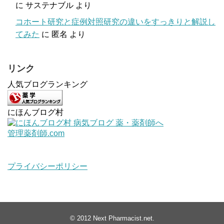
に
サステナブル
より
コホート研究と症例対照研究の違いをすっきりと解説し
てみた
に
匿名
より
リンク
人気ブログランキング
にほんブログ村
管理薬剤師.com
プライバシーポリシー
© 2012
Next Pharmacist.net
.