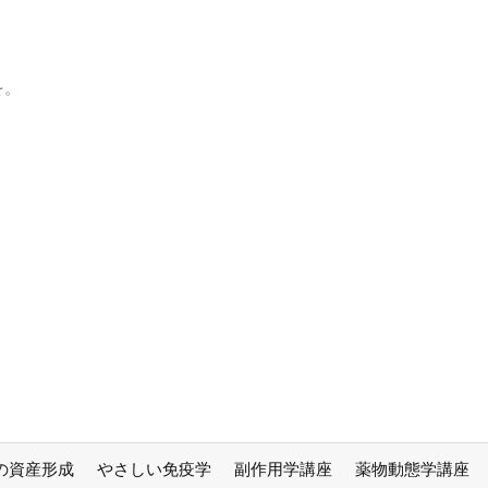
を。
の資産形成
やさしい免疫学
副作用学講座
薬物動態学講座