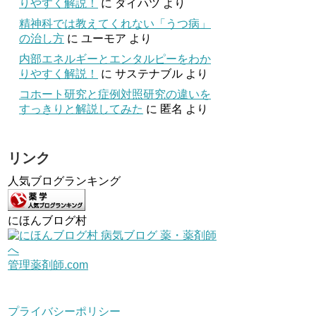
りやすく解説！
に
ダイハツ
より
精神科では教えてくれない「うつ病」
の治し方
に
ユーモア
より
内部エネルギーとエンタルピーをわか
りやすく解説！
に
サステナブル
より
コホート研究と症例対照研究の違いを
すっきりと解説してみた
に
匿名
より
リンク
人気ブログランキング
にほんブログ村
管理薬剤師.com
プライバシーポリシー