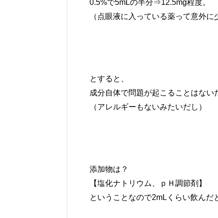
0.5%で5mLの半分⇒12.5mg程度。
（点眼液に入っている薬って意外に
とすると、
成分自体で問題が起こることはない
（アレルギーもないみたいだし）
添加物は？
【塩化ナトリウム、ｐＨ調節剤】
ということなので2mLくらい飲んだ