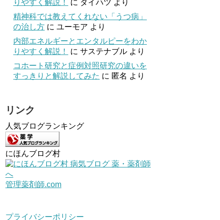
りやすく解説！
に
ダイハツ
より
精神科では教えてくれない「うつ病」
の治し方
に
ユーモア
より
内部エネルギーとエンタルピーをわか
りやすく解説！
に
サステナブル
より
コホート研究と症例対照研究の違いを
すっきりと解説してみた
に
匿名
より
リンク
人気ブログランキング
にほんブログ村
管理薬剤師.com
プライバシーポリシー