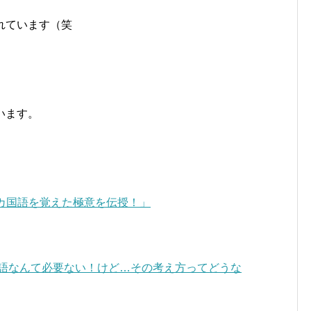
れています（笑
います。
5カ国語を覚えた極意を伝授！」
英語なんて必要ない！けど…その考え方ってどうな