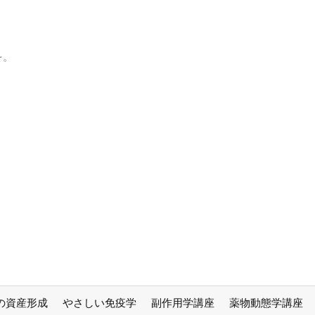
を。
の資産形成
やさしい免疫学
副作用学講座
薬物動態学講座