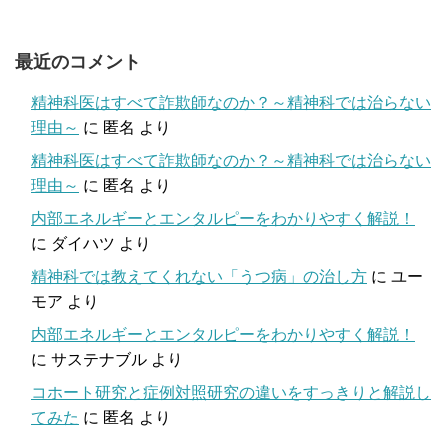
最近のコメント
精神科医はすべて詐欺師なのか？～精神科では治らない
理由～
に
匿名
より
精神科医はすべて詐欺師なのか？～精神科では治らない
理由～
に
匿名
より
内部エネルギーとエンタルピーをわかりやすく解説！
に
ダイハツ
より
精神科では教えてくれない「うつ病」の治し方
に
ユー
モア
より
内部エネルギーとエンタルピーをわかりやすく解説！
に
サステナブル
より
コホート研究と症例対照研究の違いをすっきりと解説し
てみた
に
匿名
より